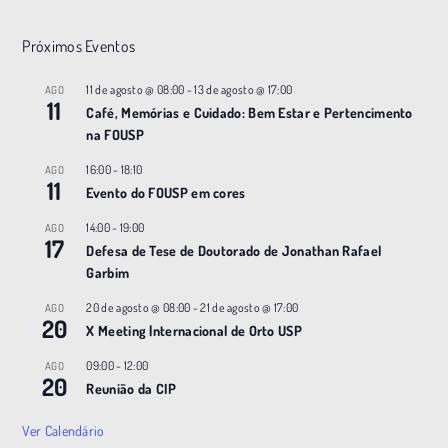
Próximos Eventos
11 de agosto @ 08:00
-
13 de agosto @ 17:00
AGO
11
Café, Memórias e Cuidado: Bem Estar e Pertencimento
na FOUSP
16:00
-
18:10
AGO
11
Evento do FOUSP em cores
14:00
-
19:00
AGO
17
Defesa de Tese de Doutorado de Jonathan Rafael
Garbim
20 de agosto @ 08:00
-
21 de agosto @ 17:00
AGO
20
X Meeting |nternacional de Orto USP
09:00
-
12:00
AGO
20
Reunião da CIP
Ver Calendário