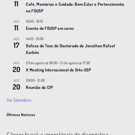
11
Café, Memórias e Cuidado: Bem Estar e Pertencimento
na FOUSP
16:00
-
18:10
AGO
11
Evento do FOUSP em cores
14:00
-
19:00
AGO
17
Defesa de Tese de Doutorado de Jonathan Rafael
Garbim
20 de agosto @ 08:00
-
21 de agosto @ 17:00
AGO
20
X Meeting |nternacional de Orto USP
09:00
-
12:00
AGO
20
Reunião da CIP
Ver Calendário
Últimas Notícias
Câncer bucal: a importância do diagnóstico