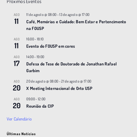
Próximos Eventos
11 de agosto @ 08:00
-
13 de agosto @ 17:00
AGO
11
Café, Memórias e Cuidado: Bem Estar e Pertencimento
na FOUSP
16:00
-
18:10
AGO
11
Evento do FOUSP em cores
14:00
-
19:00
AGO
17
Defesa de Tese de Doutorado de Jonathan Rafael
Garbim
20 de agosto @ 08:00
-
21 de agosto @ 17:00
AGO
20
X Meeting |nternacional de Orto USP
09:00
-
12:00
AGO
20
Reunião da CIP
Ver Calendário
Últimas Notícias