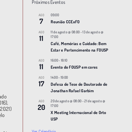
Próximos Eventos
09:00
AGO
7
Reunião CCExFO
11 de agosto @ 08:00
-
13 de agosto @
AGO
11
17:00
Café, Memórias e Cuidado: Bem
Estar e Pertencimento na FOUSP
16:00
-
18:10
AGO
11
Evento do FOUSP em cores
14:00
-
19:00
AGO
17
Defesa de Tese de Doutorado de
Jonathan Rafael Garbim
uado
20 de agosto @ 08:00
-
21 de agosto @
AGO
16),
20
17:00
(2021)
X Meeting |nternacional de Orto
elo
USP
Ver Calendário