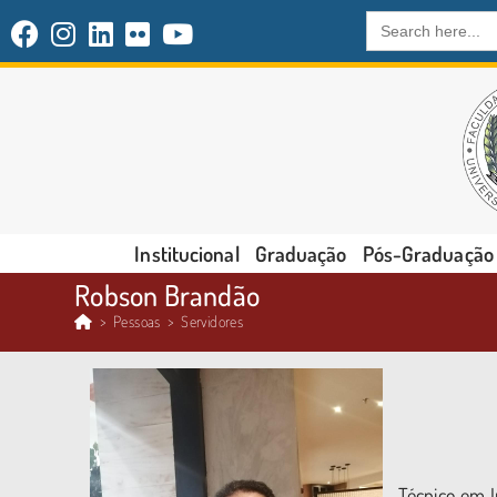
Search
for:
Institucional
Graduação
Pós-Graduação
Robson Brandão
>
Pessoas
>
Servidores
Técnico em I