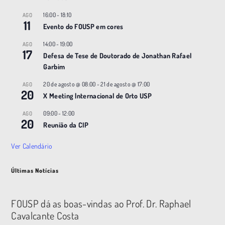
16:00
-
18:10
AGO
11
Evento do FOUSP em cores
14:00
-
19:00
AGO
17
Defesa de Tese de Doutorado de Jonathan Rafael
Garbim
20 de agosto @ 08:00
-
21 de agosto @ 17:00
AGO
20
X Meeting |nternacional de Orto USP
09:00
-
12:00
AGO
20
Reunião da CIP
Ver Calendário
Últimas Notícias
FOUSP dá as boas-vindas ao Prof. Dr. Raphael
Cavalcante Costa