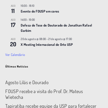
16:00
-
18:10
AGO
11
Evento do FOUSP em cores
14:00
-
19:00
AGO
17
Defesa de Tese de Doutorado de Jonathan Rafael
Garbim
20 de agosto @ 08:00
-
21 de agosto @ 17:00
AGO
20
X Meeting |nternacional de Orto USP
Ver Calendário
Últimas Notícias
Agosto Lilás e Dourado
FOUSP recebe a visita do Prof. Dr. Mateus
Wietecha
Tapiratiba recebe equipe da USP para fortalecer