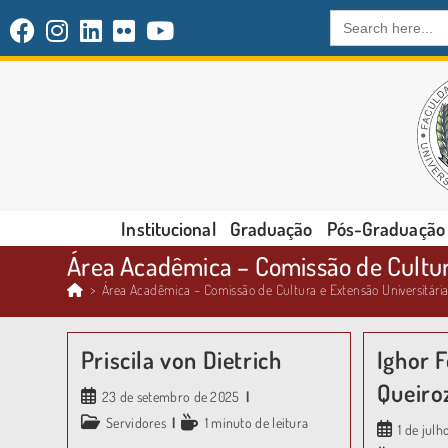
Search
for:
Institucional
Graduação
Pós-Graduação
Área Acadêmica – Comissão de Cultura
>
Área Acadêmica – Comissão de Cultura e Extensão Universitári
Priscila von Dietrich
Ighor F
Queiro
23 de setembro de 2025
Servidores
1 minuto de leitura
1 de jul