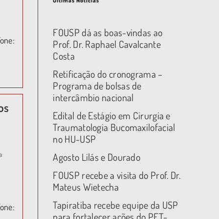
Últimas Notícias
FOUSP dá as boas-vindas ao
one:
Prof. Dr. Raphael Cavalcante
Costa
Retificação do cronograma –
Programa de bolsas de
intercâmbio nacional
os
Edital de Estágio em Cirurgia e
Traumatologia Bucomaxilofacial
no HU-USP
a
Agosto Lilás e Dourado
FOUSP recebe a visita do Prof. Dr.
Mateus Wietecha
Tapiratiba recebe equipe da USP
one:
para fortalecer ações do PET-