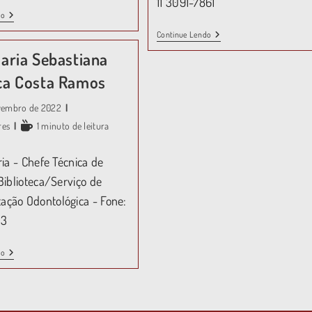
11 3091-7861
do
Continue Lendo
Maria Sebastiana
ca Costa Ramos
ovembro de 2022
res
1 minuto de leitura
ria - Chefe Técnica de
Biblioteca/Serviço de
ção Odontológica - Fone:
13
do