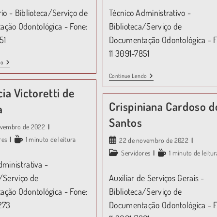
rio - Biblioteca/Serviço de
Técnico Administrativo -
ção Odontológica - Fone:
Biblioteca/Serviço de
51
Documentação Odontológica - F
11 3091-7851
do
Continue Lendo
ia Victoretti de
Crispiniana Cardoso d
a
Santos
ovembro de 2022
res
1 minuto de leitura
22 de novembro de 2022
Servidores
1 minuto de leitur
dministrativa -
a/Serviço de
Auxiliar de Serviços Gerais -
ção Odontológica - Fone:
Biblioteca/Serviço de
273
Documentação Odontológica - F