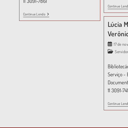
11 3091-7861
Continue Len
Continue Lendo
Lúcia 
Verôni
17 de n
Servido
Bibliotecá
Serviço - 
Documenta
11 3091-74
Continue Len