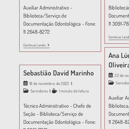
Auxiliar Administrativo -
Bibliotecá
Biblioteca/Serviço de
Documenta
Documentação Odontológica - Fone:
11 3091-78
11 2648-8272
Continue Len
Continue Lendo
Ana Lúc
Oliveir
Sebastião David Marinho
22 de n
Servido
18 de novembro de 2022
Servidores
1 minuto de leitura
Auxiliar A
Técnico Administrativo - Chefe de
Bibliotec
Seção - Biblioteca/Serviço de
Documenta
Documentação Odontológica - Fone:
11 2648-8