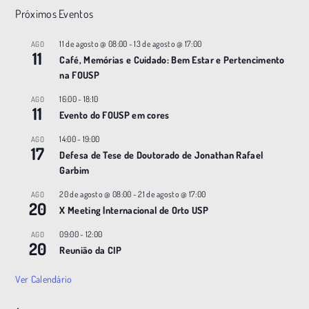
Próximos Eventos
11 de agosto @ 08:00
-
13 de agosto @ 17:00
AGO
11
Café, Memórias e Cuidado: Bem Estar e Pertencimento
na FOUSP
16:00
-
18:10
AGO
11
Evento do FOUSP em cores
14:00
-
19:00
AGO
17
Defesa de Tese de Doutorado de Jonathan Rafael
Garbim
20 de agosto @ 08:00
-
21 de agosto @ 17:00
AGO
20
X Meeting |nternacional de Orto USP
09:00
-
12:00
AGO
20
Reunião da CIP
Ver Calendário