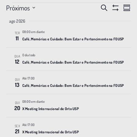
Próximos
P
N
P
R
r
M
a
S
e
e
O
o
ago 2026
e
s
S
v
s
c
l
T
u
u
e
08:00 em diante
R
TER
q
e
m
11
r
A
Café, Memórias e Cuidado: Bem Estar e Pertencimento na FOUSP
g
c
o
u
R
a
i
F
a
r
i
I
o
O dia todo
e
QUA
L
ç
n
12
s
v
T
Café, Memórias e Cuidado: Bem Estar e Pertencimento na FOUSP
ã
e
R
e
a
O
a
n
o
S
Até 17:00
d
e
QUI
t
d
13
a
Café, Memórias e Cuidado: Bem Estar e Pertencimento na FOUSP
o
n
o
t
s
a
a
v
08:00 em diante
QUI
.
v
20
i
X Meeting |nternacional de Orto USP
e
s
Até 17:00
g
u
SEX
21
X Meeting |nternacional de Orto USP
a
a