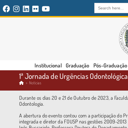
Search
for:
Institucional
Graduação
Pós-Graduação
1ª Jornada de Urgências Odontológic
>
Notícias
Durante os dias 20 e 21 de Outubro de 2023, a Faculd
Odontologia.
A abertura do evento contou com a participação do Prof
integrada e diretor da FOUSP nas gestões 2009-2013 e 
Inês Buscariolo, Professora Doutora do Departamento d