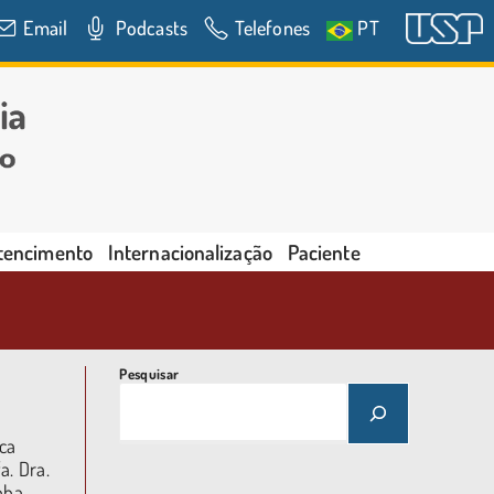
Email
Podcasts
Telefones
PT
rtencimento
Internacionalização
Paciente
Pesquisar
ica
a. Dra.
nha