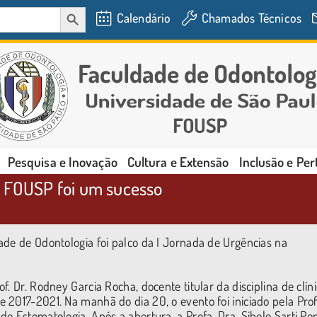
SEARCH BUTTON
Calendário
Chamados Técnicos
Pesquisa e Inovação
Cultura e Extensão
Inclusão e Pe
a FOUSP foi um sucesso
ade de Odontologia foi palco da I Jornada de Urgências na
. Dr. Rodney Garcia Rocha, docente titular da disciplina de clín
2017-2021. Na manhã do dia 20, o evento foi iniciado pela Prof
e Estomatologia. Após a abertura, a Profa. Dra. Sibele Sarti Pe