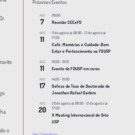
Próximos Eventos
09:00
AGO
Dr.
7
Reunião CCExFO
11 de agosto @ 08:00
-
13 de agosto @
AGO
11
17:00
Café, Memórias e Cuidado: Bem
Estar e Pertencimento na FOUSP
narite
16:00
-
18:10
AGO
11
Evento do FOUSP em cores
14:00
-
19:00
AGO
17
Defesa de Tese de Doutorado de
ogo
Jonathan Rafael Garbim
20 de agosto @ 08:00
-
21 de agosto @
AGO
20
17:00
nha
X Meeting |nternacional de Orto
USP
ndo o
Ver Calendário