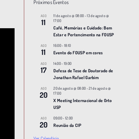
Próximos Eventos
11 de agosto @ 08:00
-
13 de agosto @
AGO
11
17:00
Café, Memórias e Cuidado: Bem
Estar e Pertencimento na FOUSP
16:00
-
18:10
AGO
11
Evento do FOUSP em cores
14:00
-
19:00
AGO
17
Defesa de Tese de Doutorado de
Jonathan Rafael Garbim
20 de agosto @ 08:00
-
21 de agosto @
AGO
20
17:00
X Meeting |nternacional de Orto
USP
09:00
-
12:00
AGO
20
Reunião da CIP
Ver Calendário