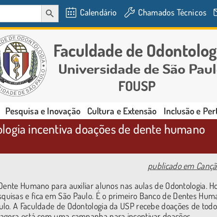
SEARCH BUTTON
Calendário
Chamados Técnicos
Pesquisa e Inovação
Cultura e Extensão
Inclusão e Pe
logia incentiva doações de dente humano
publicado em Cançã
Dente Humano para auxiliar alunos nas aulas de Odontologia. Ho
quisas e fica em São Paulo. É o primeiro Banco de Dentes Hum
ulo. A Faculdade de Odontologia da USP recebe doações de todo
e agora está com uma campanha para incentivar doações.