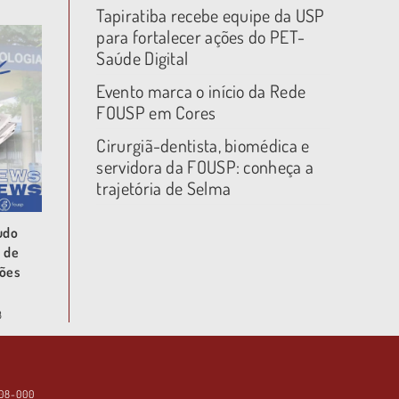
Tapiratiba recebe equipe da USP
para fortalecer ações do PET-
Saúde Digital
Evento marca o início da Rede
FOUSP em Cores
Cirurgiã-dentista, biomédica e
servidora da FOUSP: conheça a
trajetória de Selma
udo
s de
rões
3
508-000