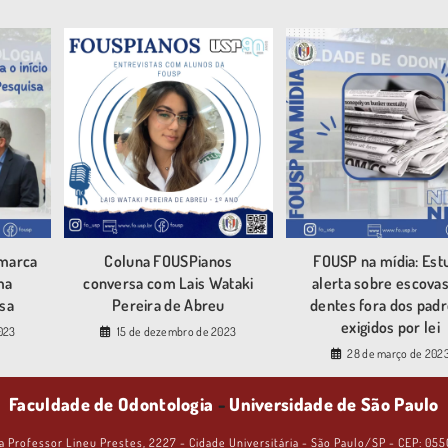
 marca
Coluna FOUSPianos
FOUSP na mídia: Est
ma
conversa com Lais Wataki
alerta sobre escova
sa
Pereira de Abreu
dentes fora dos pad
exigidos por lei
023
15 de dezembro de 2023
28 de março de 202
Faculdade de Odontologia
-
Universidade de São Paulo
a Professor Lineu Prestes, 2227 - Cidade Universitária - São Paulo/SP - CEP: 05