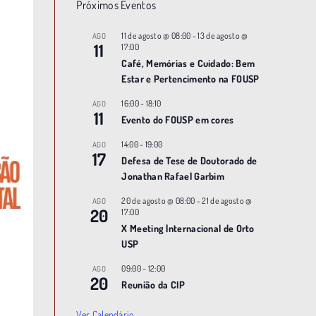
Próximos Eventos
11 de agosto @ 08:00
-
13 de agosto @
AGO
11
17:00
Café, Memórias e Cuidado: Bem
Estar e Pertencimento na FOUSP
16:00
-
18:10
AGO
11
Evento do FOUSP em cores
14:00
-
19:00
AGO
17
Defesa de Tese de Doutorado de
Jonathan Rafael Garbim
20 de agosto @ 08:00
-
21 de agosto @
AGO
20
17:00
X Meeting |nternacional de Orto
USP
09:00
-
12:00
AGO
20
Reunião da CIP
Ver Calendário