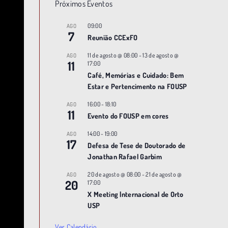
Próximos Eventos
09:00
AGO
7
Reunião CCExFO
11 de agosto @ 08:00
-
13 de agosto @
AGO
11
17:00
Café, Memórias e Cuidado: Bem
Estar e Pertencimento na FOUSP
16:00
-
18:10
AGO
11
Evento do FOUSP em cores
14:00
-
19:00
AGO
17
Defesa de Tese de Doutorado de
Jonathan Rafael Garbim
20 de agosto @ 08:00
-
21 de agosto @
AGO
20
17:00
X Meeting |nternacional de Orto
USP
Ver Calendário