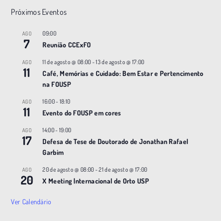
Próximos Eventos
09:00
AGO
7
Reunião CCExFO
11 de agosto @ 08:00
-
13 de agosto @ 17:00
AGO
11
Café, Memórias e Cuidado: Bem Estar e Pertencimento
na FOUSP
16:00
-
18:10
AGO
11
Evento do FOUSP em cores
14:00
-
19:00
AGO
17
Defesa de Tese de Doutorado de Jonathan Rafael
Garbim
20 de agosto @ 08:00
-
21 de agosto @ 17:00
AGO
20
X Meeting |nternacional de Orto USP
Ver Calendário