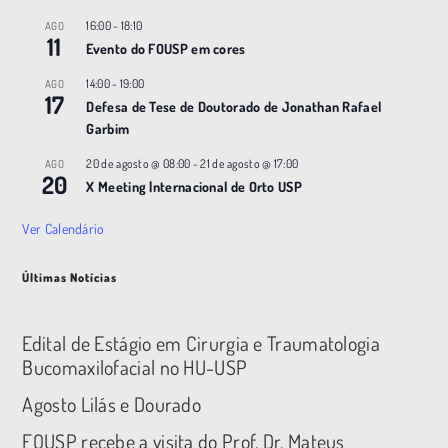
16:00
-
18:10
AGO
11
Evento do FOUSP em cores
14:00
-
19:00
AGO
17
Defesa de Tese de Doutorado de Jonathan Rafael
Garbim
20 de agosto @ 08:00
-
21 de agosto @ 17:00
AGO
20
X Meeting |nternacional de Orto USP
Ver Calendário
Últimas Notícias
Edital de Estágio em Cirurgia e Traumatologia
Bucomaxilofacial no HU-USP
Agosto Lilás e Dourado
FOUSP recebe a visita do Prof. Dr. Mateus