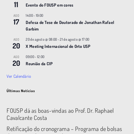
11
Evento do FOUSP em cores
14:00
-
19:00
AGO
17
Defesa de Tese de Doutorado de Jonathan Rafael
Garbim
20 de agosto @ 08:00
-
21 de agosto @ 17:00
AGO
20
X Meeting |nternacional de Orto USP
09:00
-
12:00
AGO
20
Reunião da CIP
Ver Calendário
Últimas Notícias
FOUSP dá as boas-vindas ao Prof. Dr. Raphael
Cavalcante Costa
Retificação do cronograma – Programa de bolsas