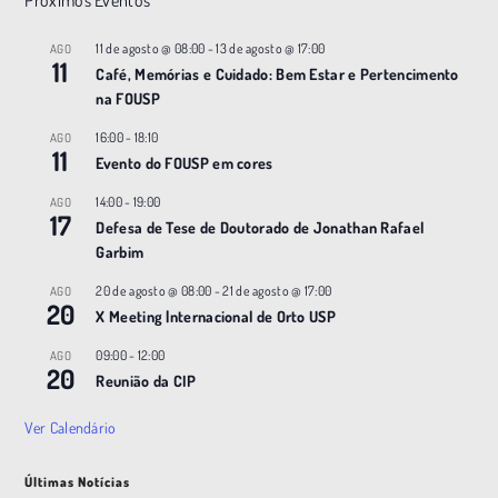
11 de agosto @ 08:00
-
13 de agosto @ 17:00
AGO
11
Café, Memórias e Cuidado: Bem Estar e Pertencimento
na FOUSP
16:00
-
18:10
AGO
11
Evento do FOUSP em cores
14:00
-
19:00
AGO
17
Defesa de Tese de Doutorado de Jonathan Rafael
Garbim
20 de agosto @ 08:00
-
21 de agosto @ 17:00
AGO
20
X Meeting |nternacional de Orto USP
09:00
-
12:00
AGO
20
Reunião da CIP
Ver Calendário
Últimas Notícias