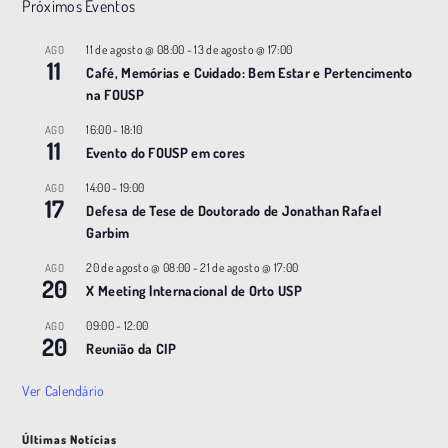
Próximos Eventos
11 de agosto @ 08:00
-
13 de agosto @ 17:00
AGO
11
Café, Memórias e Cuidado: Bem Estar e Pertencimento
na FOUSP
16:00
-
18:10
AGO
11
Evento do FOUSP em cores
14:00
-
19:00
AGO
17
Defesa de Tese de Doutorado de Jonathan Rafael
Garbim
20 de agosto @ 08:00
-
21 de agosto @ 17:00
AGO
20
X Meeting |nternacional de Orto USP
09:00
-
12:00
AGO
20
Reunião da CIP
Ver Calendário
Últimas Notícias