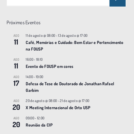
Próximos Eventos
11 de agosto @ 08:00
-
13 de agosto @ 17:00
AGO
11
Café, Memórias e Cuidado: Bem Estar e Pertencimento
na FOUSP
16:00
-
18:10
AGO
11
Evento do FOUSP em cores
14:00
-
19:00
AGO
17
Defesa de Tese de Doutorado de Jonathan Rafael
Garbim
20 de agosto @ 08:00
-
21 de agosto @ 17:00
AGO
20
X Meeting |nternacional de Orto USP
09:00
-
12:00
AGO
20
Reunião da CIP