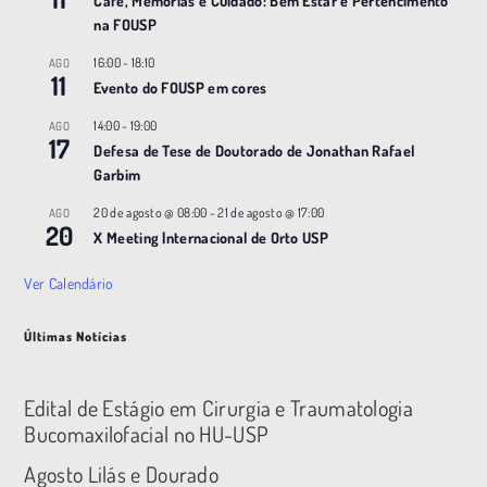
Café, Memórias e Cuidado: Bem Estar e Pertencimento
na FOUSP
16:00
-
18:10
AGO
11
Evento do FOUSP em cores
14:00
-
19:00
AGO
17
Defesa de Tese de Doutorado de Jonathan Rafael
Garbim
20 de agosto @ 08:00
-
21 de agosto @ 17:00
AGO
20
X Meeting |nternacional de Orto USP
Ver Calendário
Últimas Notícias
Edital de Estágio em Cirurgia e Traumatologia
Bucomaxilofacial no HU-USP
Agosto Lilás e Dourado