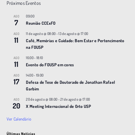
Próximos Eventos
09:00
AGO
7
Reunião CCExFO
11 de agosto @ 08:00
-
13 de agosto @ 17:00
AGO
11
Café, Memórias e Cuidado: Bem Estar e Pertencimento
na FOUSP
16:00
-
18:10
AGO
11
Evento do FOUSP em cores
14:00
-
19:00
AGO
17
Defesa de Tese de Doutorado de Jonathan Rafael
Garbim
20 de agosto @ 08:00
-
21 de agosto @ 17:00
AGO
20
X Meeting |nternacional de Orto USP
Ver Calendário
Últimas Notícias