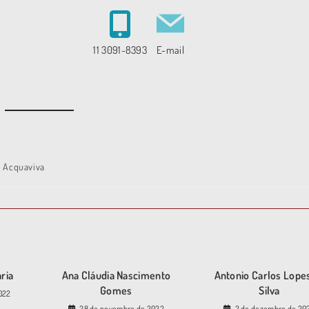
11 3091-8393
E-mail
a Acquaviva
ria
Ana Cláudia Nascimento
Antonio Carlos Lope
Gomes
Silva
022
28 de novembro de 2022
2 de dezembro de 20