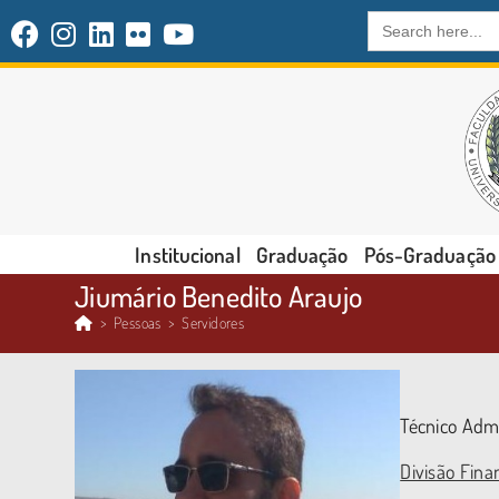
Search
for:
Institucional
Graduação
Pós-Graduação
Jiumário Benedito Araujo
>
Pessoas
>
Servidores
Técnico Admi
Divisão Fina