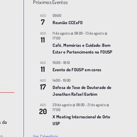
Próximos Eventos
09:00
AGO
7
Reunião CCExFO
11 de agosto @ 08:00
-
13 de agosto @
AGO
11
17:00
Café, Memórias e Cuidado: Bem
Estar e Pertencimento na FOUSP
16:00
-
18:10
AGO
11
Evento do FOUSP em cores
14:00
-
19:00
AGO
17
Defesa de Tese de Doutorado de
Jonathan Rafael Garbim
20 de agosto @ 08:00
-
21 de agosto @
AGO
20
17:00
X Meeting |nternacional de Orto
s da
USP
Ver Calendário
22