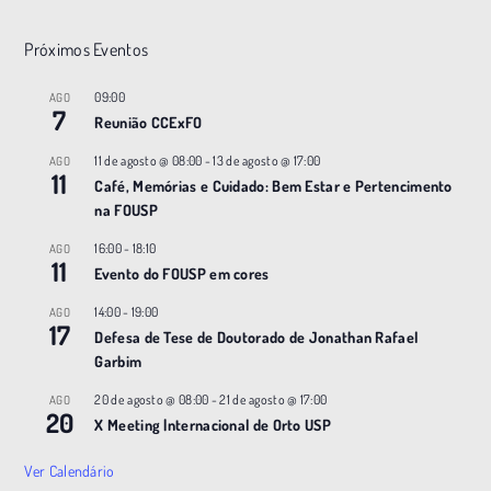
Próximos Eventos
09:00
AGO
7
Reunião CCExFO
11 de agosto @ 08:00
-
13 de agosto @ 17:00
AGO
11
Café, Memórias e Cuidado: Bem Estar e Pertencimento
na FOUSP
16:00
-
18:10
AGO
11
Evento do FOUSP em cores
14:00
-
19:00
AGO
17
Defesa de Tese de Doutorado de Jonathan Rafael
Garbim
20 de agosto @ 08:00
-
21 de agosto @ 17:00
AGO
20
X Meeting |nternacional de Orto USP
Ver Calendário