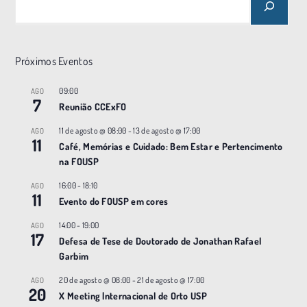
Próximos Eventos
09:00
AGO
7
Reunião CCExFO
11 de agosto @ 08:00
-
13 de agosto @ 17:00
AGO
11
Café, Memórias e Cuidado: Bem Estar e Pertencimento
na FOUSP
16:00
-
18:10
AGO
11
Evento do FOUSP em cores
14:00
-
19:00
AGO
17
Defesa de Tese de Doutorado de Jonathan Rafael
Garbim
20 de agosto @ 08:00
-
21 de agosto @ 17:00
AGO
20
X Meeting |nternacional de Orto USP