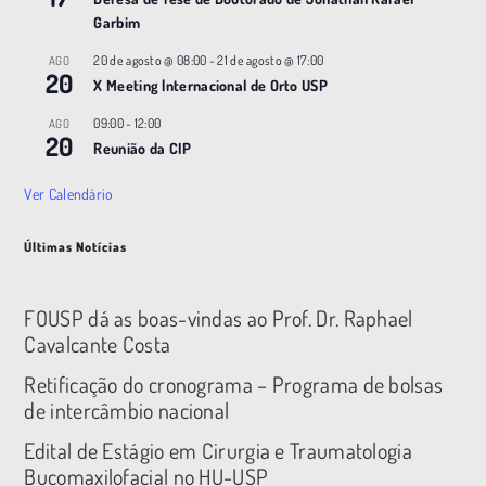
Garbim
20 de agosto @ 08:00
-
21 de agosto @ 17:00
AGO
20
X Meeting |nternacional de Orto USP
09:00
-
12:00
AGO
20
Reunião da CIP
Ver Calendário
Últimas Notícias
FOUSP dá as boas-vindas ao Prof. Dr. Raphael
Cavalcante Costa
Retificação do cronograma – Programa de bolsas
de intercâmbio nacional
Edital de Estágio em Cirurgia e Traumatologia
Bucomaxilofacial no HU-USP