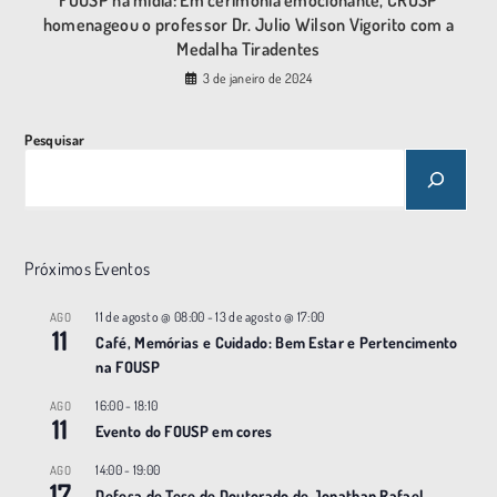
homenageou o professor Dr. Julio Wilson Vigorito com a
Medalha Tiradentes
3 de janeiro de 2024
Pesquisar
Próximos Eventos
11 de agosto @ 08:00
-
13 de agosto @ 17:00
AGO
11
Café, Memórias e Cuidado: Bem Estar e Pertencimento
na FOUSP
16:00
-
18:10
AGO
11
Evento do FOUSP em cores
14:00
-
19:00
AGO
17
Defesa de Tese de Doutorado de Jonathan Rafael