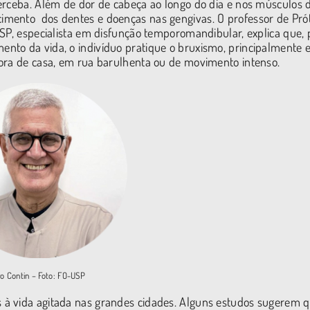
erceba. Além de dor de cabeça ao longo do dia e nos músculos 
imento dos dentes e doenças nas gengivas. O professor de Pró
SP, especialista em disfunção temporomandibular, explica que, 
nto da vida, o indivíduo pratique o bruxismo, principalmente
fora de casa, em rua barulhenta ou de movimento intenso.
vo Contin – Foto: FO-USP
 à vida agitada nas grandes cidades. Alguns estudos sugerem 