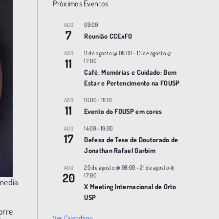
Próximos Eventos
09:00
AGO
7
Reunião CCExFO
11 de agosto @ 08:00
-
13 de agosto @
AGO
11
17:00
Café, Memórias e Cuidado: Bem
Estar e Pertencimento na FOUSP
16:00
-
18:10
AGO
11
Evento do FOUSP em cores
14:00
-
19:00
AGO
17
Defesa de Tese de Doutorado de
Jonathan Rafael Garbim
20 de agosto @ 08:00
-
21 de agosto @
AGO
20
17:00
imedia
X Meeting |nternacional de Orto
USP
orre
Ver Calendário