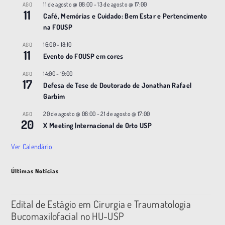
11 de agosto @ 08:00
-
13 de agosto @ 17:00
AGO
11
Café, Memórias e Cuidado: Bem Estar e Pertencimento
na FOUSP
16:00
-
18:10
AGO
11
Evento do FOUSP em cores
14:00
-
19:00
AGO
17
Defesa de Tese de Doutorado de Jonathan Rafael
Garbim
20 de agosto @ 08:00
-
21 de agosto @ 17:00
AGO
20
X Meeting |nternacional de Orto USP
Ver Calendário
Últimas Notícias
Edital de Estágio em Cirurgia e Traumatologia
Bucomaxilofacial no HU-USP