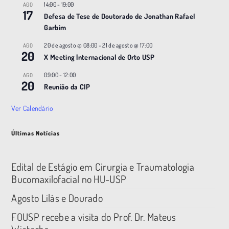
14:00
-
19:00
AGO
17
Defesa de Tese de Doutorado de Jonathan Rafael
Garbim
20 de agosto @ 08:00
-
21 de agosto @ 17:00
AGO
20
X Meeting |nternacional de Orto USP
09:00
-
12:00
AGO
20
Reunião da CIP
Ver Calendário
Últimas Notícias
Edital de Estágio em Cirurgia e Traumatologia
Bucomaxilofacial no HU-USP
Agosto Lilás e Dourado
FOUSP recebe a visita do Prof. Dr. Mateus
Wietecha