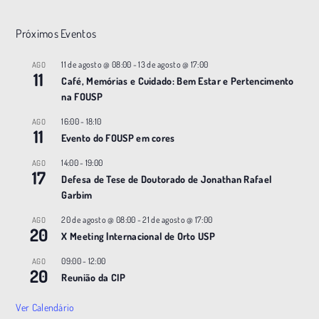
Próximos Eventos
11 de agosto @ 08:00
-
13 de agosto @ 17:00
AGO
11
Café, Memórias e Cuidado: Bem Estar e Pertencimento
na FOUSP
16:00
-
18:10
AGO
11
Evento do FOUSP em cores
14:00
-
19:00
AGO
17
Defesa de Tese de Doutorado de Jonathan Rafael
Garbim
20 de agosto @ 08:00
-
21 de agosto @ 17:00
AGO
20
X Meeting |nternacional de Orto USP
09:00
-
12:00
AGO
20
Reunião da CIP
Ver Calendário